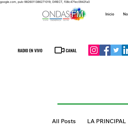
google.com, pub-9826011386271019, DIRECT, f08c47fec0942fa0
Inicio
No
RADIO EN VIVO
CANAL
All Posts
LA PRINCIPAL