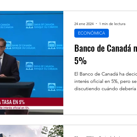
NANZAS
ECONÓMICA
SALUD
LIFES
24 ene 2024
1 min de lectura
ECONÓMICA
NOAMERICA
INMIGRACION
POLÍTICA
Banco de Canadá m
5%
LINKS DE INTERES
RECOMENDADO DE 
El Banco de Canadá ha decid
interés oficial en 5%, pero s
discutiendo cuándo debería 
S