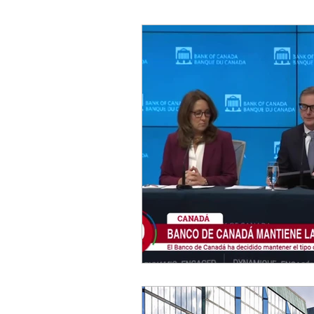
ESPECTACULOS
FI
TECNOLOGIA
LATI
CLIMA
DEPORTES
REDES
20 MINUTO