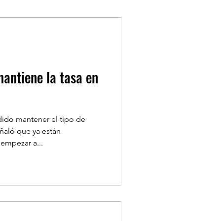
TYLE
ONDASFM
antiene la tasa en
LA SEMANA
ido mantener el tipo de
eñaló que ya están
empezar a...