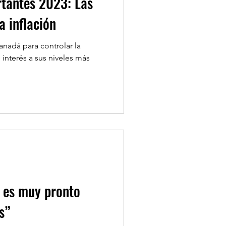
rtantes 2023: Las
a inflación
nadá para controlar la
e interés a sus niveles más
 es muy pronto
s”