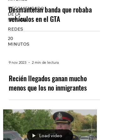
Desmantelan banda que robaba
RECOMENDADO
DE LA
vehículos en el GTA
SEMANA
REDES
20
MINUTOS
9 nov 2023
2 min de lectura
Recién llegados ganan mucho
menos que los no inmigrantes
Load video