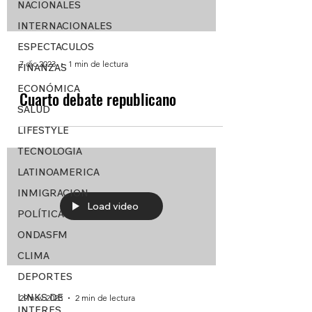
NACIONALES
INTERNACIONALES
ESPECTACULOS
7 dic 2023
1 min de lectura
FINANZAS
ECONÓMICA
Cuarto debate republicano
SALUD
LIFESTYLE
TECNOLOGIA
LATINOAMERICA
INMIGRACION
Load video
POLÍTICA
ONDASFM
CLIMA
DEPORTES
LINKS DE
29 nov 2023
2 min de lectura
INTERES