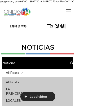
google.com, pub-9826011386271019, DIRECT, f08c47fec0942fa0
CANAL
RADIO EN VIVO
NOTICIAS
Noticias
All Posts
All Posts
LA
PRINCIPAL
Load video
LOCALES