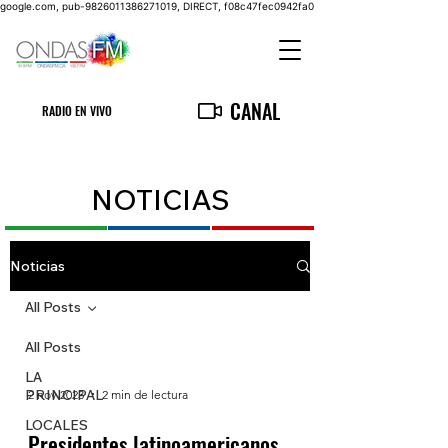
google.com, pub-9826011386271019, DIRECT, f08c47fec0942fa0
CANAL
RADIO EN VIVO
NOTICIAS
Noticias
All Posts
All Posts
LA
PRINCIPAL
2 nov 2023
2 min de lectura
LOCALES
Presidentes latinoamericanos