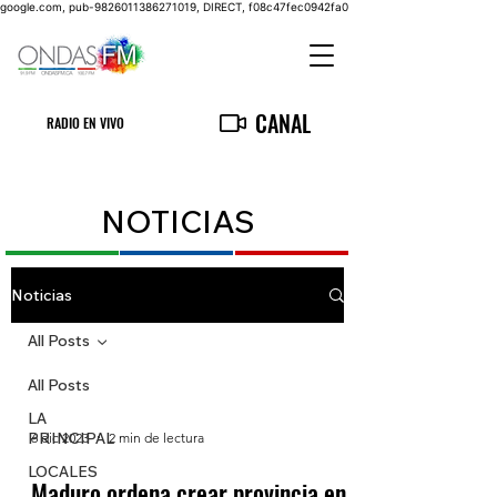
google.com, pub-9826011386271019, DIRECT, f08c47fec0942fa0
CANAL
RADIO EN VIVO
NOTICIAS
Noticias
All Posts
All Posts
LA
PRINCIPAL
6 dic 2023
2 min de lectura
LOCALES
Maduro ordena crear provincia en