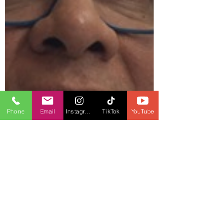
Phone
Email
Instagram
TikTok
YouTube