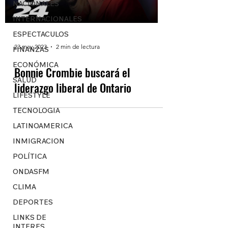
NACIONALES
INTERNACIONALES
ESPECTACULOS
23 may 2023
2 min de lectura
FINANZAS
ECONÓMICA
Bonnie Crombie buscará el
SALUD
liderazgo liberal de Ontario
LIFESTYLE
TECNOLOGIA
LATINOAMERICA
INMIGRACION
POLÍTICA
ONDASFM
CLIMA
DEPORTES
LINKS DE
INTERES