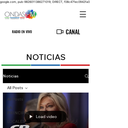
google.com, pub-9826011386271019, DIRECT, f08c47fec0942fa0
CANAL
RADIO EN VIVO
NOTICIAS
Noticias
All Posts
All Posts
LA
PRINCIPAL
Load video
LOCALES