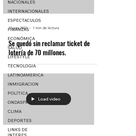
NACIONALES
INTERNACIONALES
ESPECTACULOS
10 ago 2023
1 min de lectura
FINANZAS
ECONÓMICA
Se quedó sin reclamar ticket de
SALUD
lotería de 70 millones.
LIFESTYLE
TECNOLOGIA
LATINOAMERICA
INMIGRACION
POLÍTICA
Load video
ONDASFM
CLIMA
DEPORTES
LINKS DE
INTERES