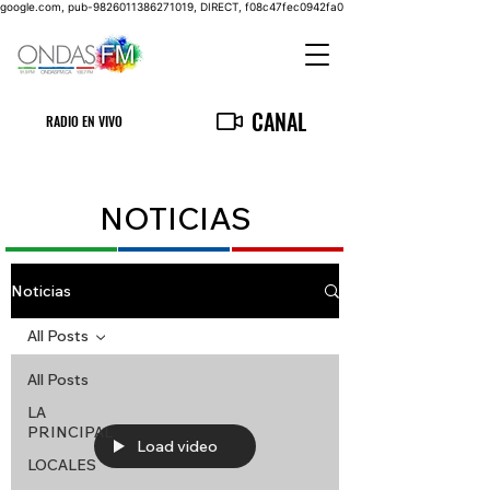
google.com, pub-9826011386271019, DIRECT, f08c47fec0942fa0
CANAL
RADIO EN VIVO
NOTICIAS
Noticias
All Posts
All Posts
LA
PRINCIPAL
Load video
LOCALES