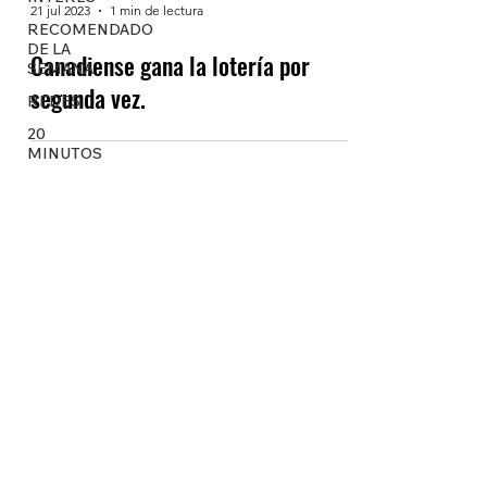
21 jul 2023
1 min de lectura
RECOMENDADO
DE LA
Canadiense gana la lotería por
SEMANA
segunda vez.
REDES
20
MINUTOS