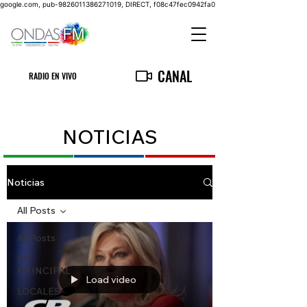
google.com, pub-9826011386271019, DIRECT, f08c47fec0942fa0
CANAL
RADIO EN VIVO
NOTICIAS
Noticias
All Posts
All Posts
LA
PRINCIPAL
Load video
LOCALES