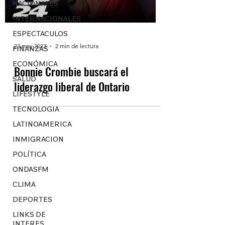
NACIONALES
INTERNACIONALES
ESPECTACULOS
23 may 2023
2 min de lectura
FINANZAS
ECONÓMICA
Bonnie Crombie buscará el
SALUD
liderazgo liberal de Ontario
LIFESTYLE
TECNOLOGIA
LATINOAMERICA
INMIGRACION
POLÍTICA
ONDASFM
CLIMA
DEPORTES
LINKS DE
INTERES