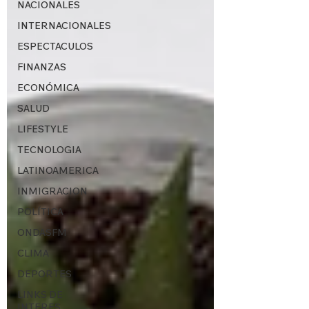
NACIONALES
INTERNACIONALES
ESPECTACULOS
FINANZAS
ECONÓMICA
SALUD
LIFESTYLE
TECNOLOGIA
LATINOAMERICA
INMIGRACION
POLÍTICA
ONDASFM
CLIMA
DEPORTES
LINKS DE
INTERES