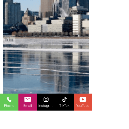
Phone
Email
Instagram
TikTok
YouTube