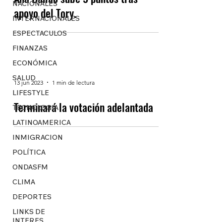
NACIONALES
apoyo del Tory.
INTERNACIONALES
ESPECTACULOS
FINANZAS
ECONÓMICA
SALUD
13 jun 2023
1 min de lectura
LIFESTYLE
Terminará la votación adelantada
TECNOLOGIA
LATINOAMERICA
INMIGRACION
POLÍTICA
ONDASFM
CLIMA
DEPORTES
LINKS DE
INTERES