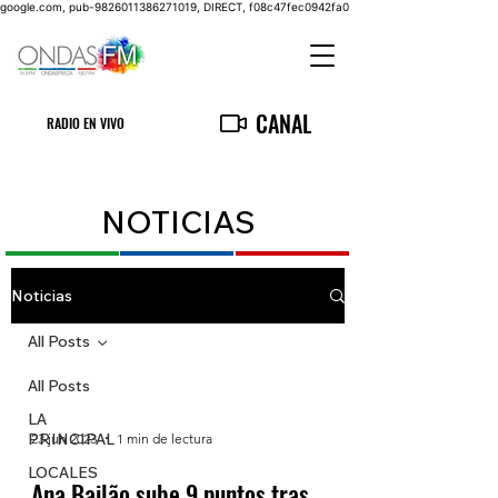
google.com, pub-9826011386271019, DIRECT, f08c47fec0942fa0
CANAL
RADIO EN VIVO
NOTICIAS
Noticias
All Posts
All Posts
LA
PRINCIPAL
23 jun 2023
1 min de lectura
LOCALES
Ana Bailão sube 9 puntos tras