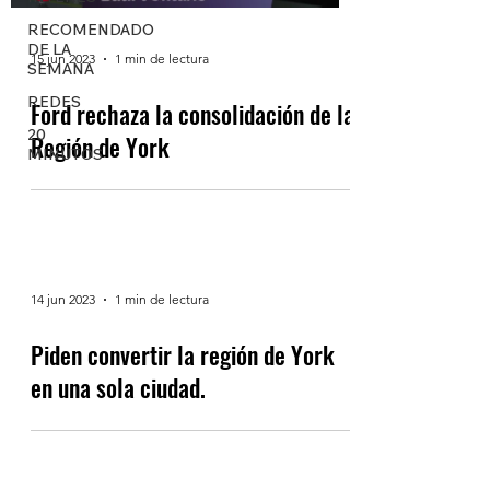
RECOMENDADO
DE LA
15 jun 2023
1 min de lectura
SEMANA
REDES
Ford rechaza la consolidación de la
20
Región de York
MINUTOS
14 jun 2023
1 min de lectura
Piden convertir la región de York
en una sola ciudad.