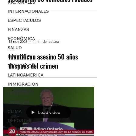
NACIONALES
INTERNACIONALES
ESPECTACULOS
FINANZAS
ECONÓMICA
15 nov 2023
1 min de lectura
SALUD
Identifican asesino 50 años
LIFESTYLE
después del crimen
TECNOLOGIA
LATINOAMERICA
INMIGRACION
POLÍTICA
ONDASFM
CLIMA
Load video
DEPORTES
LINKS DE
INTERES