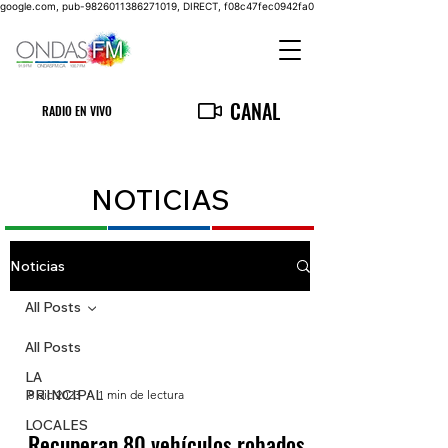
google.com, pub-9826011386271019, DIRECT, f08c47fec0942fa0
CANAL
RADIO EN VIVO
NOTICIAS
Noticias
All Posts
All Posts
LA
PRINCIPAL
8 dic 2023
1 min de lectura
LOCALES
Recuperan 80 vehículos robados