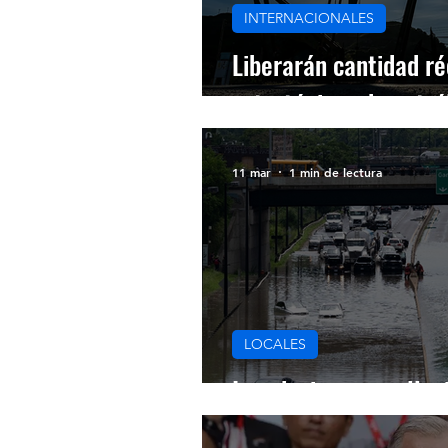
INTERNACIONALES
Liberarán cantidad ré
estratégicas de petró
11 mar
1 min de lectura
LOCALES
Inundaciones por lluv