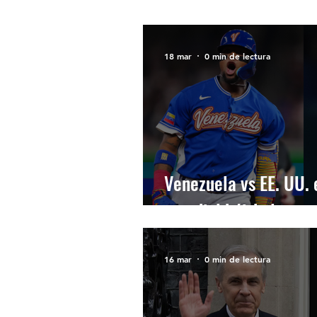
ESPECTACULOS
FI
18 mar
0 min de lectura
LATINOAMERICA
I
LINKS DE INTERES
Venezuela vs EE. UU. e
mundial béisbol
16 mar
0 min de lectura