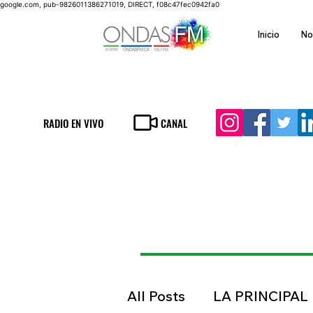
google.com, pub-9826011386271019, DIRECT, f08c47fec0942fa0
Inicio
No
RADIO EN VIVO
CANAL
All Posts
LA PRINCIPAL