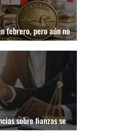
en febrero, pero aún no
uerra
ncias sobre fianzas se
o