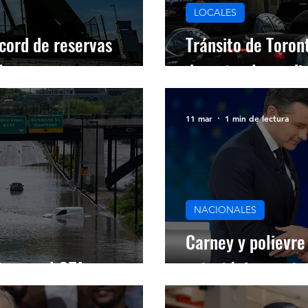
LOCALES
cord de reservas
Tránsito de Toro
leo
durante el mundi
11 mar
1 min de lectura
NACIONALES
Carney y polievre
ias en el GTA
estratégicas petr