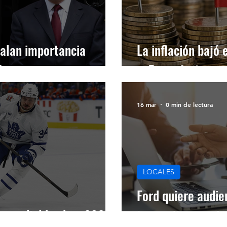
alan importancia
La inflación bajó 
 Ormuz
refleja efectos g
16 mar
0 min de lectura
LOCALES
Ford quiere audie
l mundial hockey 2028
transmitan en viv