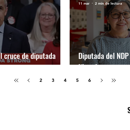
11 mar
2 min de lectura
l cruce de diputada
Diputada del NDP 
liberal
2
3
4
5
6
info@ondasfm.ca
+1 (416) 700-8889