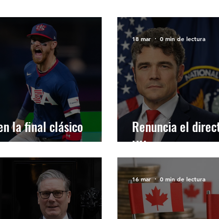
NANZAS
ECONÓMICA
SALUD
LIFES
18 mar
0 min de lectura
NMIGRACION
POLÍTICA
ONDASFM
C
RECOMENDADO DE LA SEMANA
REDES
n la final clásico
Renuncia el direc
UU.
16 mar
0 min de lectura