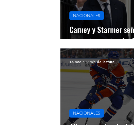
NACIONALES
Carney y Starmer señ
reapertura estrecho
16 mar
0 min de lectura
NACIONALES
Alberta será sede de