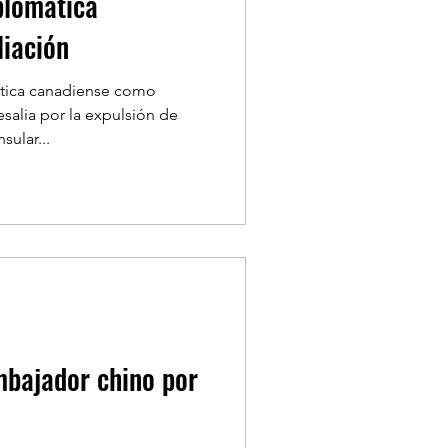
plomática
liación
ática canadiense como
salia por la expulsión de
sular...
bajador chino por