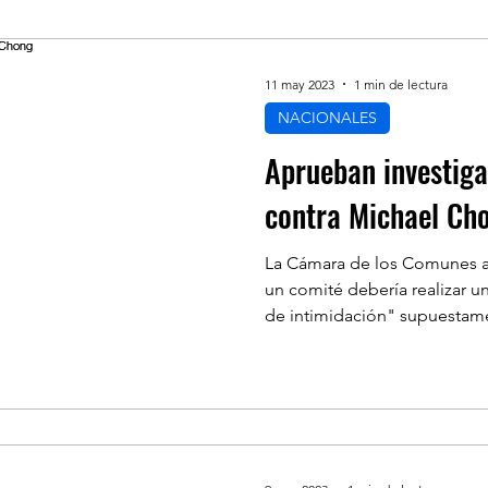
NANZAS
ECONÓMICA
SALUD
LIFES
11 may 2023
1 min de lectura
NACIONALES
NOAMERICA
INMIGRACION
POLÍTICA
Aprueban investiga
contra Michael Ch
LINKS DE INTERES
RECOMENDADO DE 
La Cámara de los Comunes 
un comité debería realizar 
de intimidación" supuestame
S