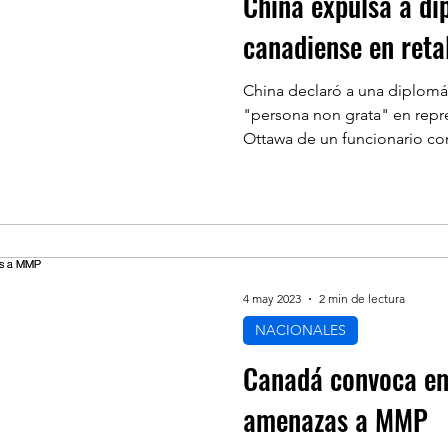
China expulsa a di
canadiense en reta
China declaró a una diplom
"persona non grata" en repre
Ottawa de un funcionario con
4 may 2023
2 min de lectura
NACIONALES
Canadá convoca em
amenazas a MMP