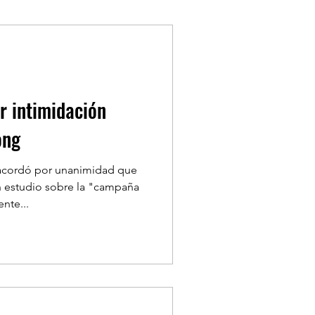
TYLE
ONDASFM
r intimidación
ong
LA SEMANA
acordó por unanimidad que
un estudio sobre la "campaña
nte...