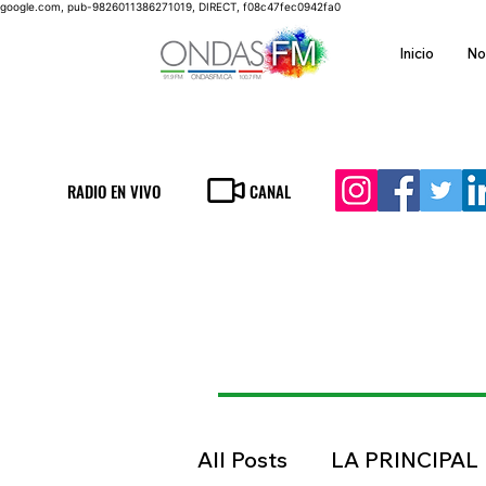
google.com, pub-9826011386271019, DIRECT, f08c47fec0942fa0
Inicio
No
RADIO EN VIVO
CANAL
All Posts
LA PRINCIPAL