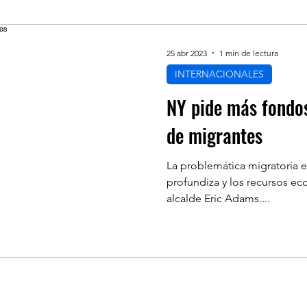
NANZAS
ECONÓMICA
SALUD
LIFES
25 abr 2023
1 min de lectura
INTERNACIONALES
NOAMERICA
INMIGRACION
POLÍTICA
NY pide más fondo
de migrantes
LINKS DE INTERES
RECOMENDADO DE 
La problemática migratoria e
profundiza y los recursos e
alcalde Eric Adams....
S