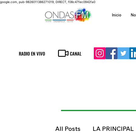
google.com, pub-9826011386271019, DIRECT, f08c47fec0942fa0
Inicio
No
RADIO EN VIVO
CANAL
All Posts
LA PRINCIPAL