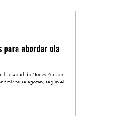
TYLE
ONDASFM
s para abordar ola
LA SEMANA
n la ciudad de Nueva York se
conómicos se agotan, según el