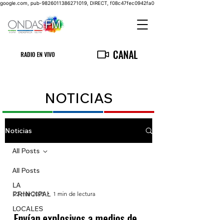
google.com, pub-9826011386271019, DIRECT, f08c47fec0942fa0
CANAL
RADIO EN VIVO
NOTICIAS
Noticias
All Posts
All Posts
LA
PRINCIPAL
22 mar 2023
1 min de lectura
LOCALES
Envían explosivos a medios de