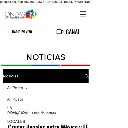
google.com, pub-9826011386271019, DIRECT, f08c47fec0942fa0
CANAL
RADIO EN VIVO
NOTICIAS
Noticias
All Posts
All Posts
LA
PRINCIPAL
15 may 2023
1 min de lectura
LOCALES
Cruces ilegales entre México y EE.