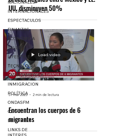
NACIONALES
UU. disminuyen 50%
INTERNACIONALES
ESPECTACULOS
FINANZAS
ECONÓMICA
SALUD
Load video
LIFESTYLE
TECNOLOGIA
LATINOAMERICA
INMIGRACION
POLÍTICA
31 mar 2023
2 min de lectura
ONDASFM
Encuentran los cuerpos de 6
CLIMA
migrantes
DEPORTES
LINKS DE
INTERES