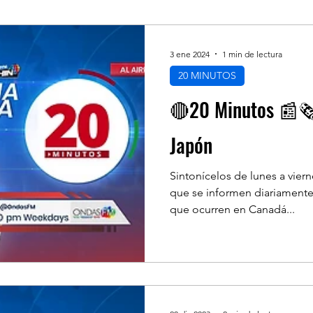
NANZAS
ECONÓMICA
SALUD
LIFES
3 ene 2024
1 min de lectura
20 MINUTOS
NOAMERICA
INMIGRACION
POLÍTICA
🔴20 Minutos 📰🗞
Japón
LINKS DE INTERES
RECOMENDADO DE 
Sintonícelos de lunes a vier
que se informen diariamente
S
que ocurren en Canadá...