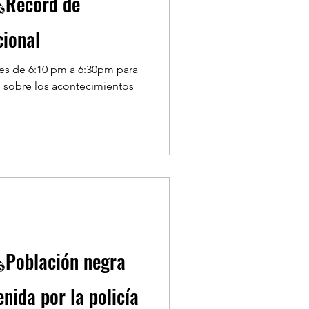
️Récord de
cional
nes de 6:10 pm a 6:30pm para
 sobre los acontecimientos
️Población negra
nida por la policía