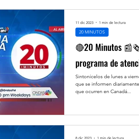
11 dic 2023
1 min de lectura
20 MINUTOS
🔴20 Minutos 📰🗞
programa de atenc
Sintonícelos de lunes a vier
que se informen diariamente
que ocurren en Canadá...
8 dic 2023
1 min de lectura