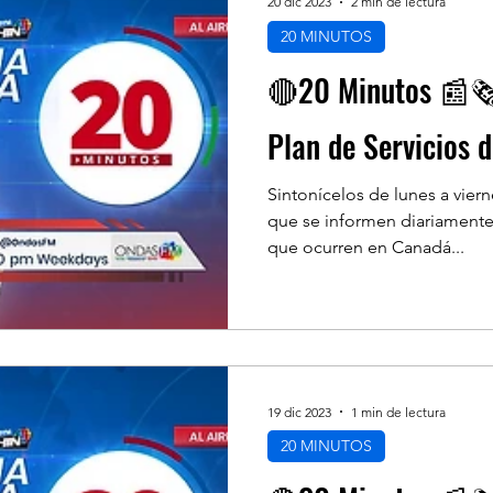
20 dic 2023
2 min de lectura
20 MINUTOS
🔴20 Minutos 📰🗞
Plan de Servicios d
Sintonícelos de lunes a vier
que se informen diariamente
que ocurren en Canadá...
19 dic 2023
1 min de lectura
20 MINUTOS