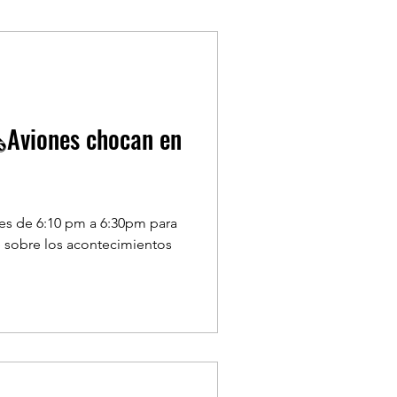
TYLE
ONDASFM
️Aviones chocan en
LA SEMANA
nes de 6:10 pm a 6:30pm para
 sobre los acontecimientos