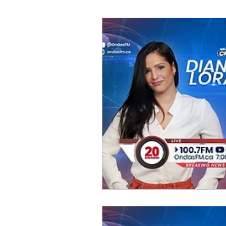
ESPECTACULOS
FI
TECNOLOGIA
LATI
CLIMA
DEPORTES
REDES
20 MINUTO