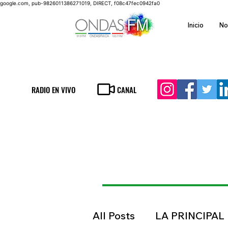
google.com, pub-9826011386271019, DIRECT, f08c47fec0942fa0
Inicio
No
RADIO EN VIVO
CANAL
All Posts
LA PRINCIPAL