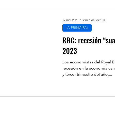
NANZAS
ECONÓMICA
SALUD
LIFES
17 mar 2023
2 min de lectura
LA PRINCIPAL
NOAMERICA
INMIGRACION
POLÍTICA
RBC: recesión “suave” a mediados de
2023
LINKS DE INTERES
RECOMENDADO DE 
Los economistas del Royal 
recesión en la economía ca
y tercer trimestre del año,...
S