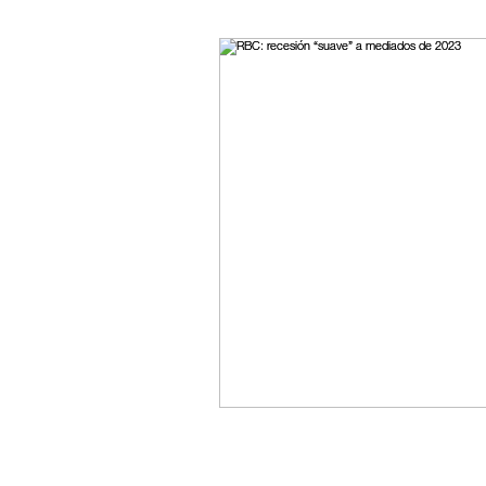
ESPECTACULOS
FI
TECNOLOGIA
LATI
CLIMA
DEPORTES
REDES
20 MINUTO