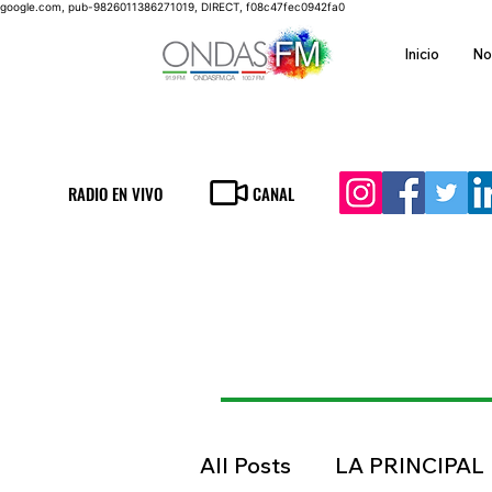
google.com, pub-9826011386271019, DIRECT, f08c47fec0942fa0
Inicio
No
RADIO EN VIVO
CANAL
All Posts
LA PRINCIPAL