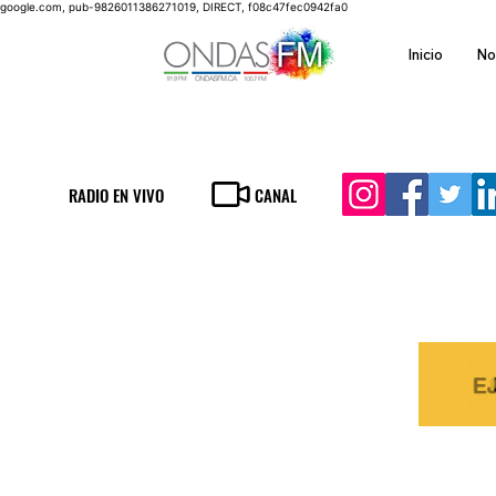
google.com, pub-9826011386271019, DIRECT, f08c47fec0942fa0
Inicio
No
RADIO EN VIVO
CANAL