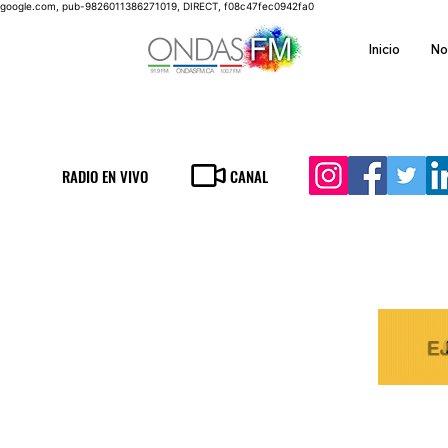
google.com, pub-9826011386271019, DIRECT, f08c47fec0942fa0
Inicio
No
RADIO EN VIVO
CANAL