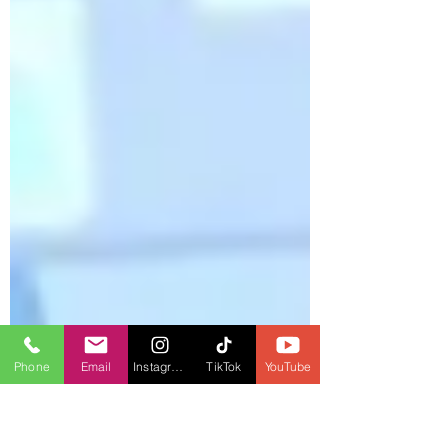
Phone
Email
Instagram
TikTok
YouTube