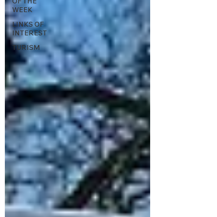
OF THE
WEEK
LINKS OF
INTEREST
TURISM