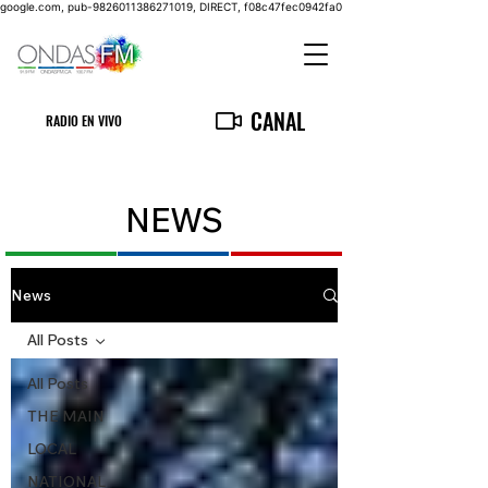
google.com, pub-9826011386271019, DIRECT, f08c47fec0942fa0
CANAL
RADIO EN VIVO
NEWS
News
All Posts
All Posts
THE MAIN
LOCAL
NATIONAL