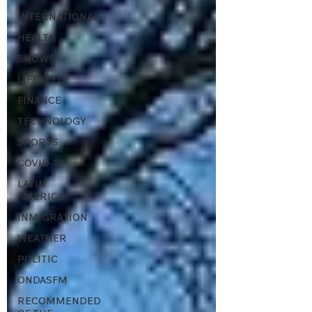
INTERNATIONAL
HEALTH
SHOWS
LIFESTYLE
FINANCE
TECHNOLOGY
SPORTS
COVID-19
LATIN
AMERICA
INMIGRATION
WEATHER
POLITIC
ONDASFM
RECOMMENDED