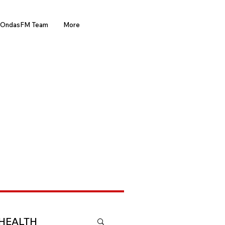
OndasFM Team
More
HEALTH