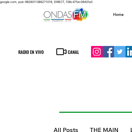
google.com, pub-9826011386271019, DIRECT, f08c47fec0942fa0
Home
RADIO EN VIVO
CANAL
All Posts
THE MAIN