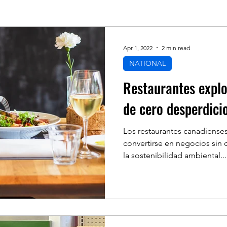
FINANCE
TECHNOLOGY
SPORTS
Apr 1, 2022
2 min read
NATIONAL
MIGRATION
WEATHER
POLITIC
OND
Restaurantes explo
de cero desperdici
E WEEK
LINKS OF INTEREST
TURISM
Los restaurantes canadiens
convertirse en negocios sin
la sostenibilidad ambiental...