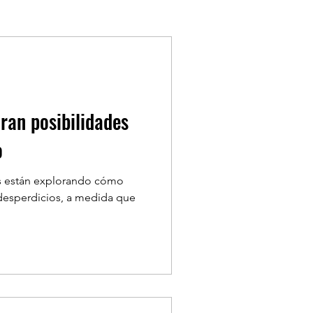
COVID-19
ASFM
ran posibilidades
o
es están explorando cómo
 desperdicios, a medida que