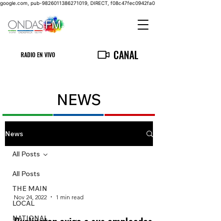
google.com, pub-9826011386271019, DIRECT, f08c47fec0942fa0
CANAL
RADIO EN VIVO
NEWS
News
All Posts
All Posts
THE MAIN
Nov 24, 2022
1 min read
LOCAL
NATIONAL