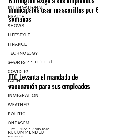
Burlington exige a sus empleados
INTERNATIONAL
municipales usar mascarillas por 6
HEALTH
semanas
SHOWS
LIFESTYLE
FINANCE
TECHNOLOGY
Nov 17, 2022
1 min read
SPORTS
COVID-19
TTC Levanta el mandado de
LATIN
vacunación para sus empleados
AMERICA
INMIGRATION
WEATHER
POLITIC
ONDASFM
Oct 5, 2022
2 min read
RECOMMENDED