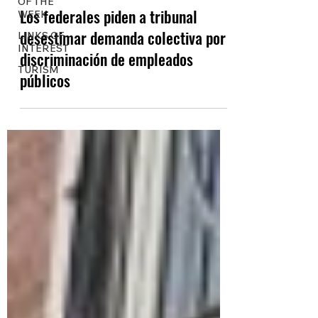
OF THE
Los federales piden a tribunal
WEEK
desestimar demanda colectiva por
LINKS OF
INTEREST
discriminación de empleados
TURISM
públicos