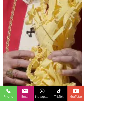
Phone
Email
Instagram
TikTok
YouTube