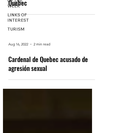
Quebec
OF THE
WEEK
LINKS OF
INTEREST
TURISM
Aug 16, 2022
2 min read
Cardenal de Quebec acusado de
agresión sexual