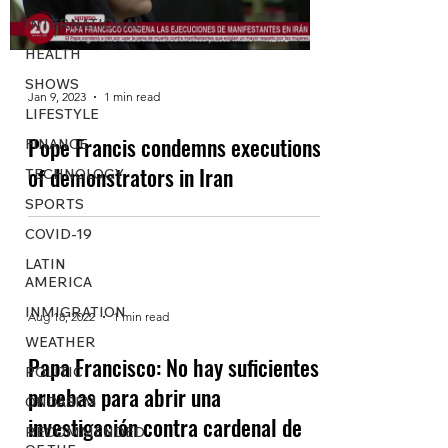
INTERNATIONAL
HEALTH
SHOWS
Jan 9, 2023
1 min read
LIFESTYLE
Pope Francis condemns executions
FINANCE
of demonstrators in Iran
TECHNOLOGY
SPORTS
COVID-19
LATIN
AMERICA
INMIGRATION
Aug 18, 2022
1 min read
WEATHER
Papa Francisco: No hay suficientes
POLITIC
pruebas para abrir una
ONDASFM
investigación contra cardenal de
RECOMMENDED