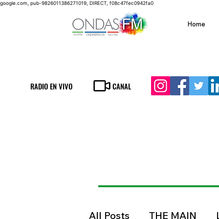
google.com, pub-9826011386271019, DIRECT, f08c47fec0942fa0
Home
RADIO EN VIVO
CANAL
All Posts
THE MAIN