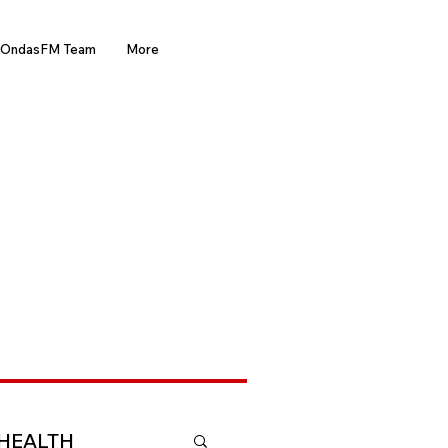
OndasFM Team
More
HEALTH