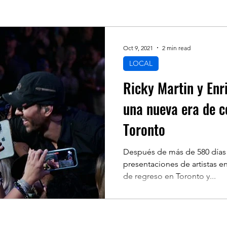
FINANCE
TECHNOLOGY
SPORTS
Oct 9, 2021
2 min read
LOCAL
MIGRATION
WEATHER
POLITIC
OND
Ricky Martin y Enri
una nueva era de c
E WEEK
LINKS OF INTEREST
TURISM
Toronto
Después de más de 580 días 
presentaciones de artistas e
de regreso en Toronto y...