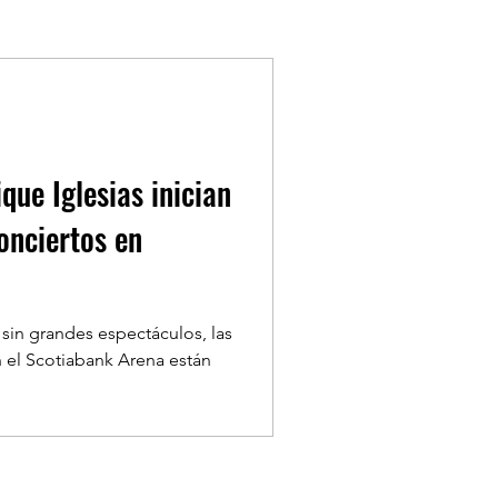
COVID-19
ASFM
que Iglesias inician
onciertos en
sin grandes espectáculos, las
n el Scotiabank Arena están