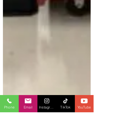
Phone
Email
Instagram
TikTok
YouTube