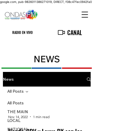
google.com, pub-9826011386271019, DIRECT, f08c47fec0942fa0
CANAL
RADIO EN VIVO
NEWS
News
All Posts
All Posts
THE MAIN
Nov 14, 2022
1 min read
LOCAL
NATIONAL