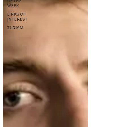
OF THE
WEEK
LINKS OF
INTEREST
TURISM