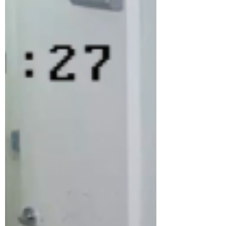
advierte sobre llamada fraudulenta
para robar información