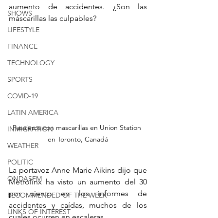
aumento de accidentes. ¿Son las 
SHOWS
máscarillas las culpables?
LIFESTYLE
FINANCE
TECHNOLOGY
SPORTS
COVID-19
LATIN AMERICA
Pasajeros con mascarillas en Union Station 
INMIGRATION
en Toronto, Canadá
WEATHER
POLITIC
La portavoz Anne Marie Aikins dijo que 
ONDASFM
Metrolinx ha visto un aumento del 30 
por ciento en los informes de 
RECOMMENDED OF THE WEEK
accidentes y caídas, muchos de los 
LINKS OF INTEREST
cuales ocurren en escaleras.