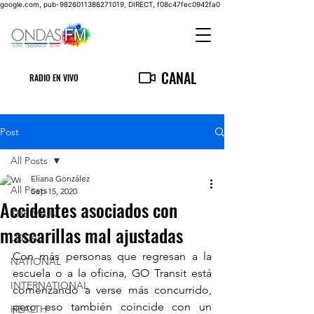
google.com, pub-9826011386271019, DIRECT, f08c47fec0942fa0
CANAL
RADIO EN VIVO
Post
All Posts
Eliana González
All Posts
Sep 15, 2020
Accidentes asociados con
THE MAIN
mascarillas mal ajustadas
LOCAL
Con más personas que regresan a la 
NATIONAL
escuela o a la oficina, GO Transit está 
INTERNATIONAL
comenzando a verse más concurrido, 
pero eso también coincide con un 
HEALTH