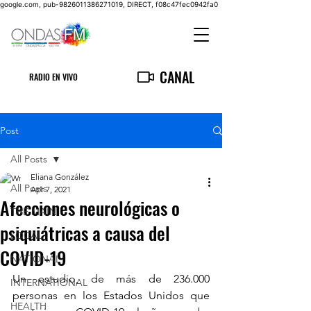
google.com, pub-9826011386271019, DIRECT, f08c47fec0942fa0
CANAL
RADIO EN VIVO
Post
All Posts
Eliana González
All Posts
Apr 7, 2021
Afecciones neurológicas o
THE MAIN
psiquiátricas a causa del
LOCAL
COVID-19
NATIONAL
Un estudio, de más de 236.000 
INTERNATIONAL
personas en los Estados Unidos que 
HEALTH