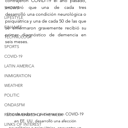
contrajeron COVID-19 el año pasado, 
encontró que una de cada tres 
SHOWS
desarrolló una condición neurológica o 
LIFESTYLE
psiquiátrica y una de cada 50 de las que 
FINANCE
se enfermaron gravemente recibió su 
primer diagnóstico de demencia en 
TECHNOLOGY
seis meses.
SPORTS
COVID-19
LATIN AMERICA
INMIGRATION
WEATHER
POLITIC
ONDASFM
Uno de cada tres pacientes con COVID-19 
RECOMMENDED OF THE WEEK
en EE. UU. desarrolló una afección 
LINKS OF INTEREST
neurológica o psiquiátrica, encuentra un 