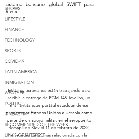
sistema bancario global SWIFT para 
SHOWS
Rusia.
LIFESTYLE
FINANCE
TECHNOLOGY
SPORTS
COVID-19
LATIN AMERICA
INMIGRATION
Militares ucranianos están trabajando para 
WEATHER
recibir la entrega de FGM-148 Javelins, un 
POLITIC
misil antitanque portátil estadounidense 
provisto por Estados Unidos a Ucrania como 
ONDASFM
parte de un apoyo militar, en el aeropuerto 
RECOMMENDED OF THE WEEK
Boryspil de Kiev el 11 de febrero de 2022, 
en medio de la crisis relacionada con la 
LINKS OF INTEREST