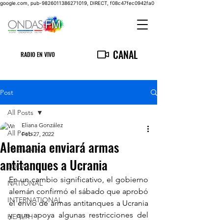
google.com, pub-9826011386271019, DIRECT, f08c47fec0942fa0
CANAL
RADIO EN VIVO
Post
All Posts
Eliana González
All Posts
Feb 27, 2022
Alemania enviará armas
THE MAIN
antitanques a Ucrania
LOCAL
En un cambio significativo, el gobierno 
NATIONAL
alemán confirmó el sábado que aprobó 
INTERNATIONAL
el envío de armas antitanques a Ucrania 
y que apoya algunas restricciones del 
HEALTH