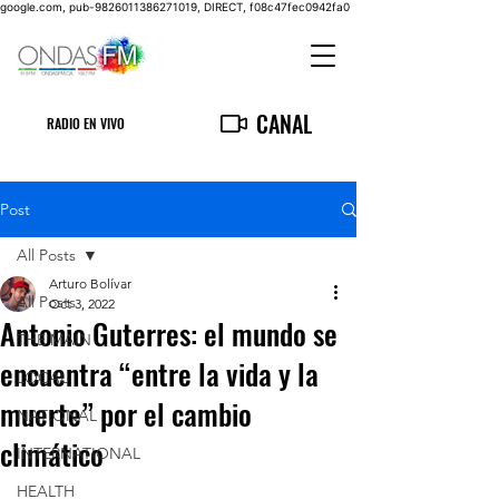
google.com, pub-9826011386271019, DIRECT, f08c47fec0942fa0
CANAL
RADIO EN VIVO
Post
All Posts
Arturo Bolívar
All Posts
Oct 3, 2022
Antonio Guterres: el mundo se
THE MAIN
encuentra “entre la vida y la
LOCAL
muerte” por el cambio
NATIONAL
climático
INTERNATIONAL
HEALTH