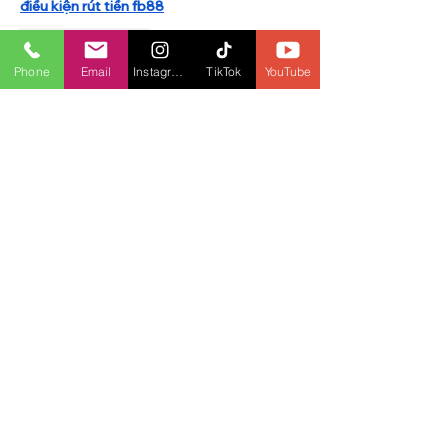
điều kiện rút tiền fb88
Like
Reply
Phone
Email
Instagram
TikTok
YouTube
dinhthaihoang090
Oct 17, 2022
thank you for sharing
fb88 website chính thức
cách nạp tiền FB88 bằng internet banking
Like
Reply
dinhthaihoang090
Oct 13, 2022
Chào Mừng Quay Hủ – Rinh Ngay 150% 
Tiền Thưởng Tại Fb88
Fb88 nạp tối thiểu bao nhiêu
hướng dẫn tạo tài khoản fb88