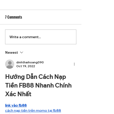
7 Comments
Write a comment...
Great Solidarity Meeting this
TTC to reduce bus s
Saturday!
year
Newest
dinhthaihoang090
Oct 19, 2022
Hướng Dẫn Cách Nạp 
Tiền FB88 Nhanh Chính 
Xác Nhất
link vào fb88
cách nạp tiền trên momo tại fb88