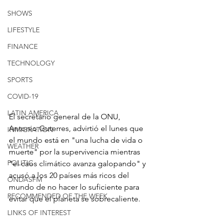
SHOWS
LIFESTYLE
FINANCE
TECHNOLOGY
SPORTS
COVID-19
LATIN AMERICA
El secretario general de la ONU, 
Antonio Guterres, advirtió el lunes que 
INMIGRATION
el mundo está en "una lucha de vida o 
WEATHER
muerte" por la supervivencia mientras 
POLITIC
"el caos climático avanza galopando" y 
acusó a los 20 países más ricos del 
ONDASFM
mundo de no hacer lo suficiente para 
RECOMMENDED OF THE WEEK
evitar que el planeta se sobrecaliente.
LINKS OF INTEREST