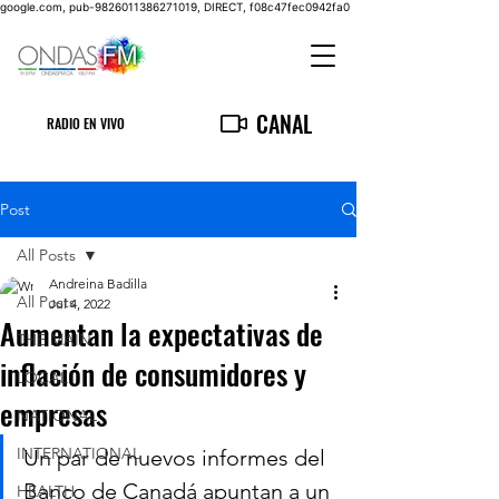
google.com, pub-9826011386271019, DIRECT, f08c47fec0942fa0
CANAL
RADIO EN VIVO
Post
All Posts
Andreina Badilla
All Posts
Jul 4, 2022
Aumentan la expectativas de
THE MAIN
inflación de consumidores y
LOCAL
empresas
NATIONAL
INTERNATIONAL
Un par de nuevos informes del 
Banco de Canadá apuntan a un 
HEALTH