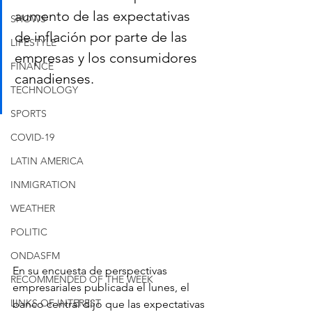
aumento de las expectativas 
SHOWS
de inflación por parte de las 
LIFESTYLE
empresas y los consumidores 
FINANCE
canadienses.
TECHNOLOGY
SPORTS
COVID-19
LATIN AMERICA
INMIGRATION
WEATHER
POLITIC
ONDASFM
En su encuesta de perspectivas 
RECOMMENDED OF THE WEEK
empresariales publicada el lunes, el 
LINKS OF INTEREST
banco central dijo que las expectativas 