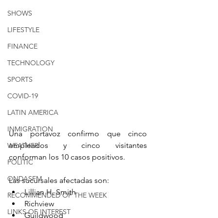
SHOWS
LIFESTYLE
FINANCE
TECHNOLOGY
SPORTS
COVID-19
LATIN AMERICA
INMIGRATION
Una portavoz confirmo que cinco 
empleados y cinco visitantes 
WEATHER
conforman los 10 casos positivos.
POLITIC
ONDASFM
Las sucursales afectadas son:
Lillian H. Smith
RECOMMENDED OF THE WEEK
Richview
LINKS OF INTEREST
Guildwood