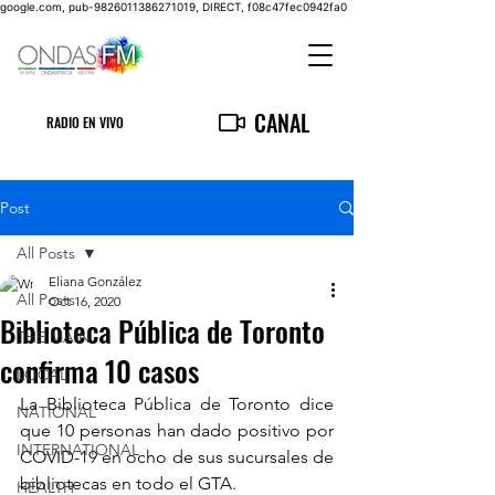
google.com, pub-9826011386271019, DIRECT, f08c47fec0942fa0
CANAL
RADIO EN VIVO
Post
All Posts
Eliana González
All Posts
Oct 16, 2020
Biblioteca Pública de Toronto
THE MAIN
confirma 10 casos
LOCAL
La Biblioteca Pública de Toronto dice 
NATIONAL
que 10 personas han dado positivo por 
INTERNATIONAL
COVID-19 en ocho de sus sucursales de 
bibliotecas en todo el GTA.
HEALTH