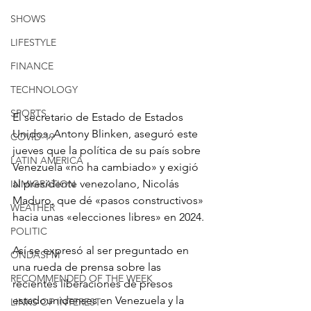
SHOWS
LIFESTYLE
FINANCE
TECHNOLOGY
SPORTS
El secretario de Estado de Estados 
Unidos, Antony Blinken, aseguró este 
COVID-19
jueves que la política de su país sobre 
LATIN AMERICA
Venezuela «no ha cambiado» y exigió 
al presidente venezolano, Nicolás 
INMIGRATION
Maduro, que dé «pasos constructivos» 
WEATHER
hacia unas «elecciones libres» en 2024.
POLITIC
Así se expresó al ser preguntado en 
ONDASFM
una rueda de prensa sobre las 
RECOMMENDED OF THE WEEK
recientes liberaciones de presos 
estadounidenses en Venezuela y la 
LINKS OF INTEREST