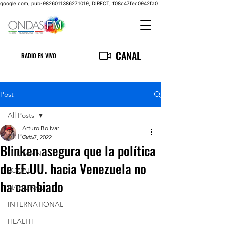
google.com, pub-9826011386271019, DIRECT, f08c47fec0942fa0
CANAL
RADIO EN VIVO
Post
All Posts
Arturo Bolívar
All Posts
Oct 7, 2022
Blinken asegura que la política
THE MAIN
de EE.UU. hacia Venezuela no
LOCAL
ha cambiado
NATIONAL
INTERNATIONAL
HEALTH