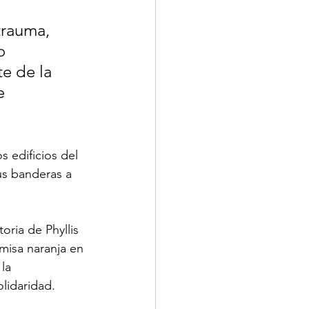
trauma, 
o 
e de la 
e 
 edificios del 
us banderas a 
oria de Phyllis 
misa naranja en 
la 
lidaridad.