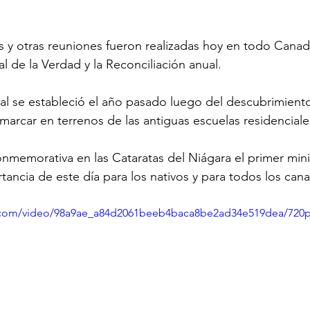
y otras reuniones fueron realizadas hoy en todo Canadá
 de la Verdad y la Reconciliación anual.
eral se estableció el año pasado luego del descubrimient
marcar en terrenos de las antiguas escuelas residenciale
memorativa en las Cataratas del Niágara el primer mini
tancia de este día para los nativos y para todos los can
ic.com/video/98a9ae_a84d2061beeb4baca8be2ad34e519dea/720