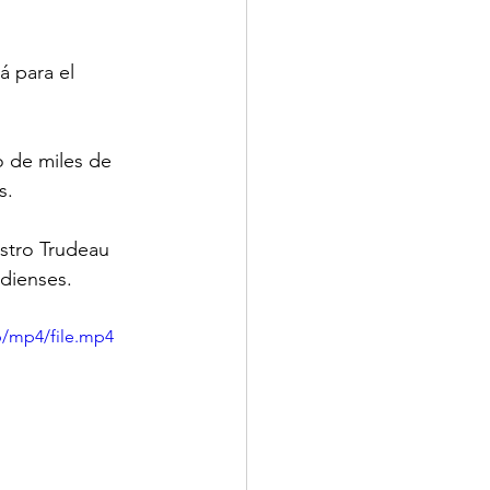
 para el 
o de miles de 
s.
stro Trudeau 
adienses.
p/mp4/file.mp4