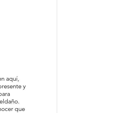
n aquí, 
presente y 
para 
peldaño. 
nocer que 