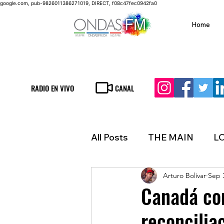
google.com, pub-9826011386271019, DIRECT, f08c47fec0942fa0
Home
RADIO EN VIVO
CANAL
All Posts
THE MAIN
L
Arturo Bolívar
Sep 
LIFESTYLE
FINANCE
Canadá con
reconcilia
INMIGRATION
WEAT