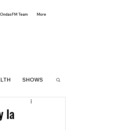
OndasFM Team
More
LTH
SHOWS
LATIN AMERICA
y la
D OF THE WEEK