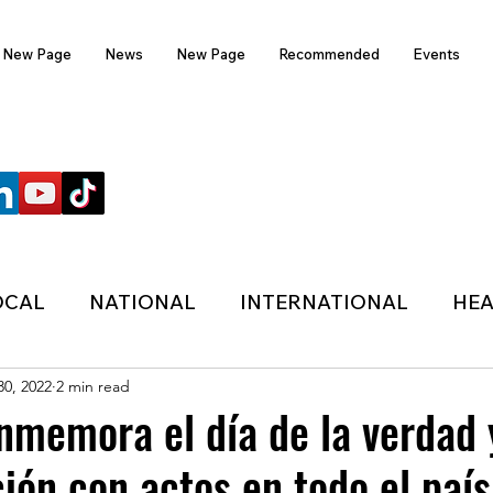
New Page
News
New Page
Recommended
Events
FOLLOW US
OCAL
NATIONAL
INTERNATIONAL
HEA
30, 2022
2 min read
TECHNOLOGY
SPORTS
COVID-19
memora el día de la verdad 
ción con actos en todo el país
HER
POLITIC
ONDASFM
RECOMMENDE