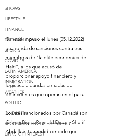
SHOWS
LIFESTYLE
FINANCE
Canadá impuso el lunes (05.12.2022) 
TECHNOLOGY
una ronda de sanciones contra tres 
SPORTS
miembros de "la élite económica de 
COVID-19
Haití", a los que acusó de 
LATIN AMERICA
proporcionar apoyo financiero y 
INMIGRATION
logístico a bandas armadas de 
WEATHER
delincuentes que operan en el país.
POLITIC
Los tres sancionados por Canadá son 
ONDASFM
Gilbert Bigio, Reynold Deeb y Sherif 
RECOMMENDED OF THE WEEK
Abdallah. La medida impide que 
LINKS OF INTEREST