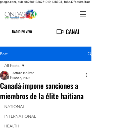
google.com, pub-9826011386271019, DIRECT, f08c47fec0942fa0
CANAL
RADIO EN VIVO
Post
All Posts
Arturo Bolívar
All Posts
Dec 6, 2022
Canadá impone sanciones a
THE MAIN
miembros de la élite haitiana
LOCAL
NATIONAL
INTERNATIONAL
HEALTH