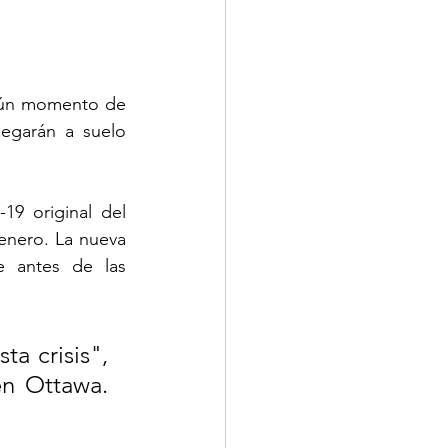
lgún momento de 
egarán a suelo 
9 original del 
enero. La nueva 
 antes de las 
a crisis", 
n Ottawa. 