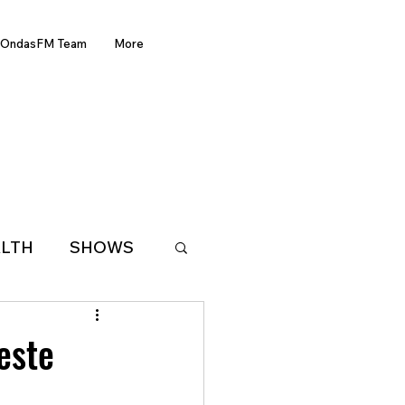
OndasFM Team
More
LTH
SHOWS
LATIN AMERICA
este
D OF THE WEEK