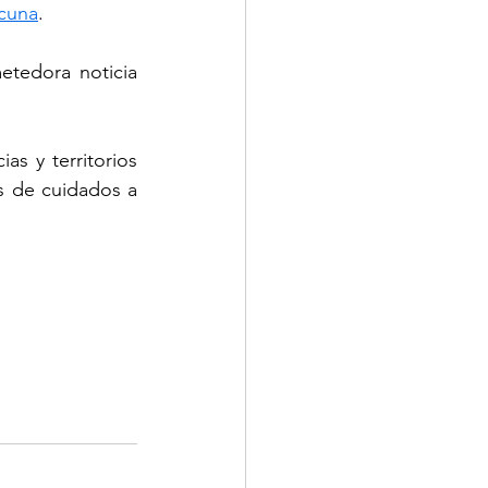
acuna
.
tedora noticia 
s y territorios 
s de cuidados a 