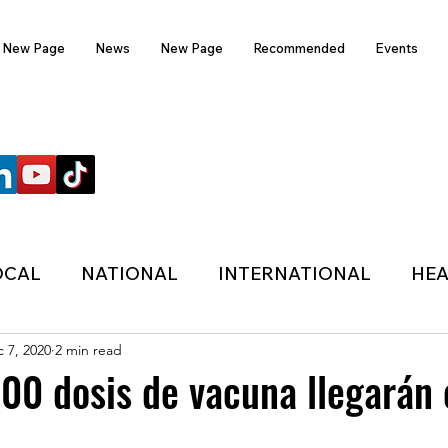
New Page
News
New Page
Recommended
Events
FOLLOW US
OCAL
NATIONAL
INTERNATIONAL
HEA
 7, 2020
2 min read
TECHNOLOGY
SPORTS
COVID-19
00 dosis de vacuna llegarán 
HER
POLITIC
ONDASFM
RECOMMENDE