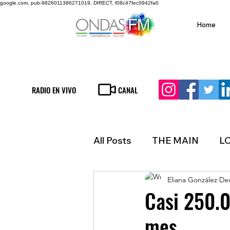
google.com, pub-9826011386271019, DIRECT, f08c47fec0942fa0
Home
RADIO EN VIVO
CANAL
All Posts
THE MAIN
L
Eliana González
Dec
LIFESTYLE
FINANCE
Casi 250.0
mes
INMIGRATION
WEAT