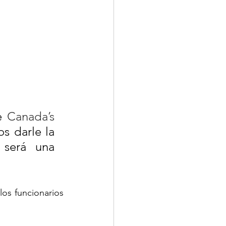
e 
Canada’s 
s darle la 
será una 
os funcionarios 