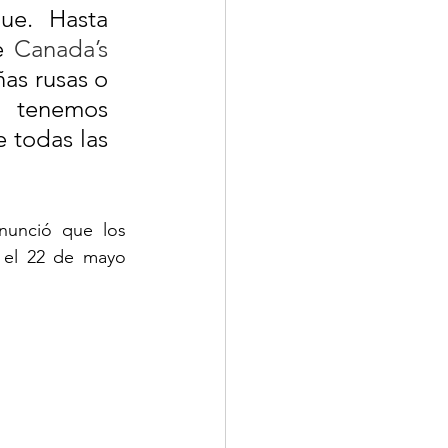
ue. Hasta 
e 
Canada’s 
s rusas o 
 tenemos 
 todas las 
nunció que los 
 el 22 de mayo 