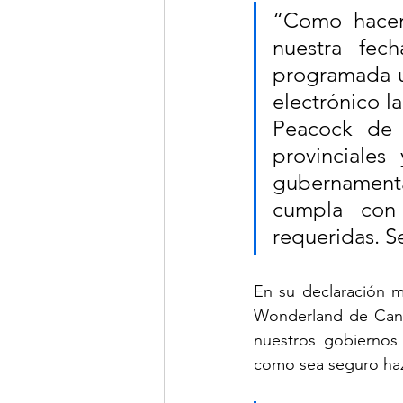
“Como hacem
nuestra fec
programada un
electrónico l
Peacock de 
provinciales
gubernamental
cumpla con 
requeridas. S
En su declaración m
Wonderland de Cana
nuestros gobiernos 
como sea seguro haz