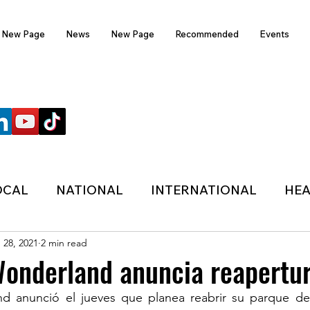
New Page
News
New Page
Recommended
Events
FOLLOW US
OCAL
NATIONAL
INTERNATIONAL
HEA
 28, 2021
2 min read
TECHNOLOGY
SPORTS
COVID-19
Wonderland anuncia reapertu
 anunció el jueves que planea reabrir su parque de 
HER
POLITIC
ONDASFM
RECOMMENDE