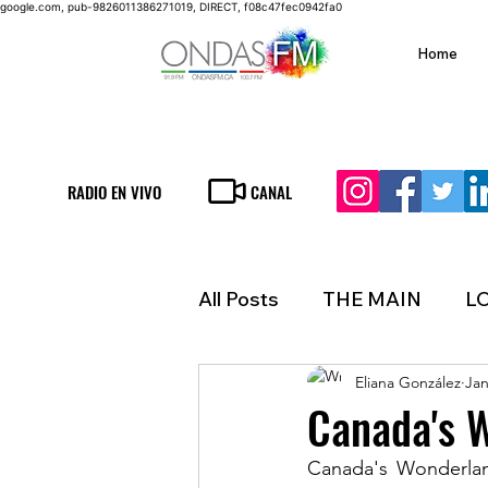
google.com, pub-9826011386271019, DIRECT, f08c47fec0942fa0
Home
RADIO EN VIVO
CANAL
All Posts
THE MAIN
L
Eliana González
Jan
LIFESTYLE
FINANCE
Canada's 
Canada's Wonderland
INMIGRATION
WEAT