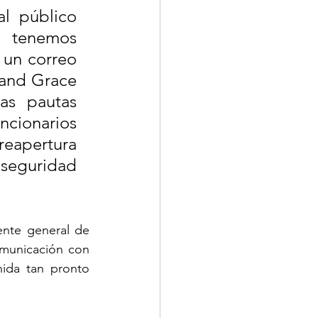
 público 
 tenemos 
un correo 
and Grace 
s pautas 
cionarios 
eapertura 
eguridad 
nte general de 
municación con 
ida tan pronto 