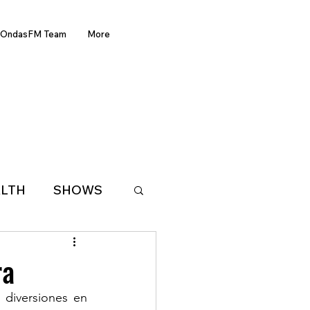
OndasFM Team
More
LTH
SHOWS
LATIN AMERICA
ra
diversiones en 
D OF THE WEEK