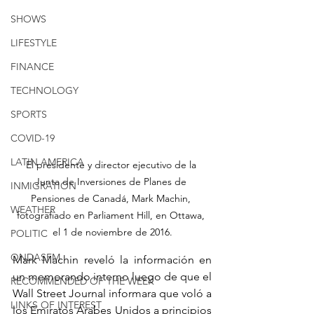
SHOWS
LIFESTYLE
FINANCE
TECHNOLOGY
SPORTS
COVID-19
LATIN AMERICA
El presidente y director ejecutivo de la 
Junta de Inversiones de Planes de 
INMIGRATION
Pensiones de Canadá, Mark Machin, 
WEATHER
fotografiado en Parliament Hill, en Ottawa, 
el 1 de noviembre de 2016.
POLITIC
ONDASFM
Mark Machin reveló la información en 
un memorando interno luego de que el 
RECOMMENDED OF THE WEEK
Wall Street Journal informara que voló a 
LINKS OF INTEREST
los Emiratos Árabes Unidos a principios 