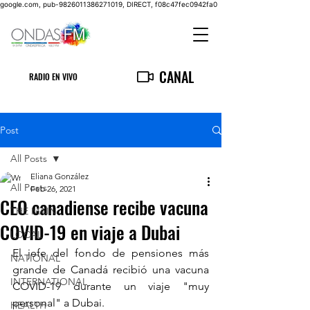
google.com, pub-9826011386271019, DIRECT, f08c47fec0942fa0
CANAL
RADIO EN VIVO
Post
All Posts
Eliana González
All Posts
Feb 26, 2021
CEO canadiense recibe vacuna
THE MAIN
COVID-19 en viaje a Dubai
LOCAL
El jefe del fondo de pensiones más 
NATIONAL
grande de Canadá recibió una vacuna 
INTERNATIONAL
COVID-19 durante un viaje "muy 
personal" a Dubai.
HEALTH