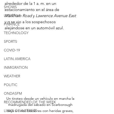
alrededor de la 1 a. m. en un 
SHOWS
estacionamiento en el área de 
LIFESTYLE
Markham Road
 y 
Lawrence Avenue East 
y q se vio a los sospechosos 
FINANCE
alejándose en un automóvil azul.
TECHNOLOGY
SPORTS
COVID-19
LATIN AMERICA
INMIGRATION
WEATHER
POLITIC
ONDASFM
Un tiroteo desde un vehículo en marcha la 
RECOMMENDED OF THE WEEK
madrugada del sábado en Scarborough 
LINKS OF INTEREST
dejó a cinco hombres con heridas graves, 