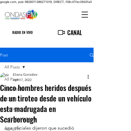
google.com, pub-9826011386271019, DIRECT, f08c47fec0942fa0
CANAL
RADIO EN VIVO
Post
All Posts
Eliana González
All Posts
Apr 17, 2022
Cinco hombres heridos después
THE MAIN
de un tiroteo desde un vehículo
LOCAL
esta madrugada en
NATIONAL
Scarborough
INTERNATIONAL
Los oficiales dijeron que sucedió 
HEALTH