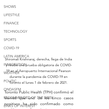
SHOWS
LIFESTYLE
FINANCE
TECHNOLOGY
SPORTS
COVID-19
LATIN AMERICA
Shiromali Krishnaraj, derecha, llega de India 
INMIGRATION
y recibe una prueba obligatoria de COVID-
19 en el Aeropuerto Internacional Pearson 
WEATHER
durante la pandemia de COVID-19 en 
POLITIC
Toronto el lunes 1 de febrero de 2021. 
ONDASFM
Toronto Public Health (TPH) confirmó el 
RECOMMENDED OF THE WEEK
viernes que uno de los cinco casos 
positivos ha sido confirmado como 
LINKS OF INTEREST