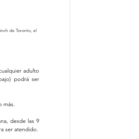
nch de Toronto, el 
alquier adulto 
ajo) podrá ser 
o más.
na, desde las 9 
ra ser atendido.