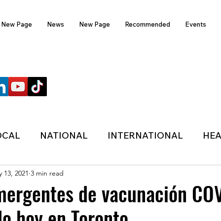
New Page
News
New Page
Recommended
Events
FOLLOW US
OCAL
NATIONAL
INTERNATIONAL
HEA
 13, 2021
3 min read
TECHNOLOGY
SPORTS
COVID-19
emergentes de vacunación CO
o hoy en Toronto
HER
POLITIC
ONDASFM
RECOMMENDE