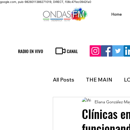
google.com, pub-9826011386271019, DIRECT, f08c47fec0942fa0
Home
RADIO EN VIVO
CANAL
All Posts
THE MAIN
L
Eliana González
May
LIFESTYLE
FINANCE
Clínicas 
funcionand
INMIGRATION
WEAT