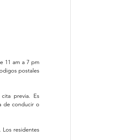
de 11 am a 7 pm 
odigos postales 
ita previa. Es 
a de conducir o 
 Los residentes 