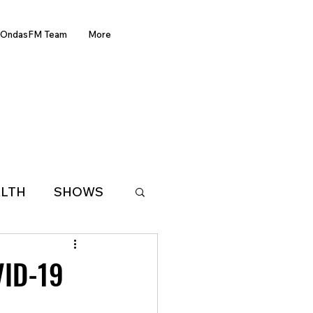
OndasFM Team
More
LTH
SHOWS
LATIN AMERICA
VID-19
D OF THE WEEK