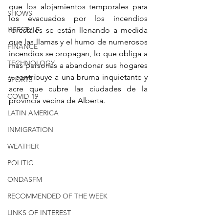
que los alojamientos temporales para 
SHOWS
los evacuados por los incendios 
LIFESTYLE
forestales se están llenando a medida 
que las llamas y el humo de numerosos 
FINANCE
incendios se propagan, lo que obliga a 
TECHNOLOGY
más personas a abandonar sus hogares 
y contribuye a una bruma inquietante y 
SPORTS
acre que cubre las ciudades de la 
COVID-19
provincia vecina de Alberta.
LATIN AMERICA
INMIGRATION
WEATHER
POLITIC
ONDASFM
RECOMMENDED OF THE WEEK
LINKS OF INTEREST