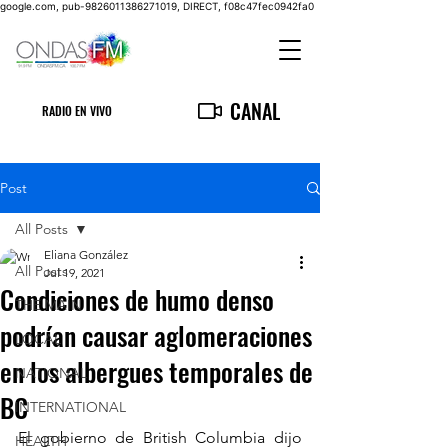
google.com, pub-9826011386271019, DIRECT, f08c47fec0942fa0
CANAL
RADIO EN VIVO
Post
All Posts
Eliana González
All Posts
Jul 19, 2021
Condiciones de humo denso
THE MAIN
podrían causar aglomeraciones
LOCAL
en los albergues temporales de
NATIONAL
BC
INTERNATIONAL
El gobierno de British Columbia dijo 
HEALTH