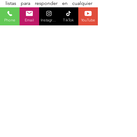
listas para responder en cualquier 
momento".
Phone
Email
Instagram
TikTok
YouTube
FOTOGRAFÍA: 
B
C WILDFIRE SERVICE
EDICIÓN Y TRADUCCIÓN POR: 
ELIANA GONZÁLEZ
MÁS INFORMACIÓN NACIONAL
INCENDIOS FORESTALES
EVACUACIÓN
SASKATCHEWAN
MANITOBA
EVACUADOS