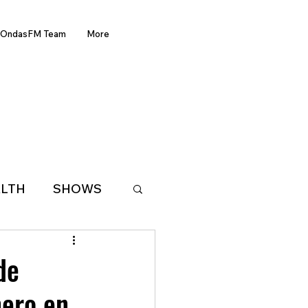
OndasFM Team
More
LTH
SHOWS
LATIN AMERICA
de
nero en
D OF THE WEEK