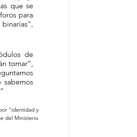
as que se 
foros para 
binarias”, 
.
dulos de 
n tomar”, 
reguntamos 
 sabemos 
?”
or “identidad y 
 del Ministerio 