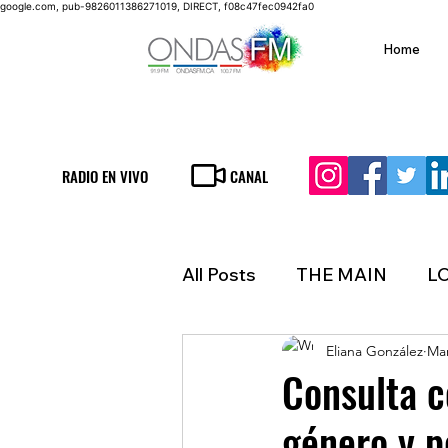
google.com, pub-9826011386271019, DIRECT, f08c47fec0942fa0
Home
RADIO EN VIVO
CANAL
All Posts
THE MAIN
L
Eliana González
Mar
LIFESTYLE
FINANCE
Consulta c
género y p
INMIGRATION
WEAT