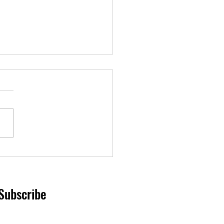
o reduce bus service this
Subscribe