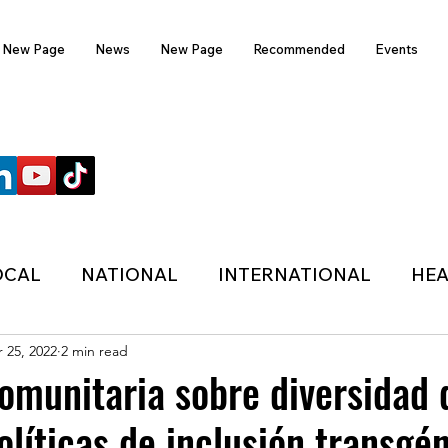
New Page
News
New Page
Recommended
Events
FOLLOW US
OCAL
NATIONAL
INTERNATIONAL
HEA
 25, 2022
2 min read
TECHNOLOGY
SPORTS
COVID-19
omunitaria sobre diversidad 
olíticas de inclusión transgé
HER
POLITIC
ONDASFM
RECOMMENDE