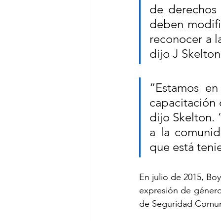
de derechos 
deben modific
reconocer a la
dijo J Skelto
“Estamos en
capacitación 
dijo Skelton.
a la comuni
que está ten
En julio de 2015, Bo
expresión de género 
de Seguridad Comuni