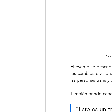
Sed
El evento se descri
los cambios division
las personas trans y
También brindó capac
“Este es un t