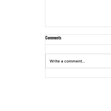
Comments
Write a comment...
Meet Daniel and Lucia from
Q'Onda!