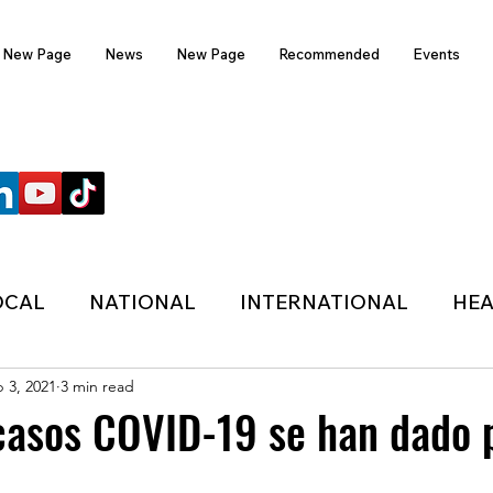
New Page
News
New Page
Recommended
Events
FOLLOW US
OCAL
NATIONAL
INTERNATIONAL
HEA
 3, 2021
3 min read
TECHNOLOGY
SPORTS
COVID-19
casos COVID-19 se han dado 
HER
POLITIC
ONDASFM
RECOMMENDE