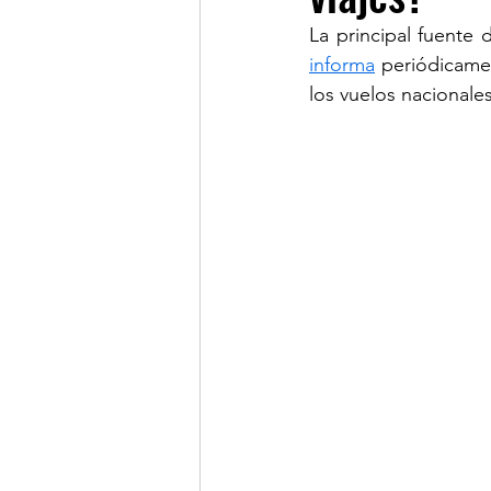
informa
 periódicamen
LINKS OF INTEREST
los vuelos nacionales