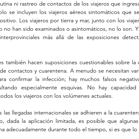
tina ni rastreo de contactos de los viajeros que ingres
olo se incluyen los viajeros aéreos sintomáticos que se i
tivo. Los viajeros por tierra y mar, junto con los viaje
o no han sido examinados o asintomáticos, no lo son. Y 
interprovinciales más allá de las exposiciones detect
s también hacen suposiciones cuestionables sobre la co
 de contactos y cuarentena. A menudo se necesitan vari
ra confirmar la infección; hay muchos falsos negativo
sultando especialmente esquivas. No hay capacidad s
a todos los viajeros con los volúmenes actuales.
las llegadas internacionales se adhieren a la cuarentena
o, dada la aplicación limitada, es posible que algunas
a adecuadamente durante todo el tiempo, si es que lo