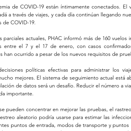
demia de COVID-19 están íntimamente conectados. El vi
dá a través de viajes, y cada día continúan llegando nuev
es de COVID-19.
s parciales actuales, PHAC informó más de 160 vuelos in
es entre el 7 y el 17 de enero, con casos confirmad
os han ocurrido a pesar de los nuevos requisitos de prue
cisiones políticas efectivas para administrar los viaj
ucho mejores. El sistema de seguimiento actual está ab
lación de datos será un desafío. Reducir el número a via
da importante.
se pueden concentrar en mejorar las pruebas, el rastreo
estreo aleatorio podría usarse para estimar las infecci
entes puntos de entrada, modos de transporte y puntos a