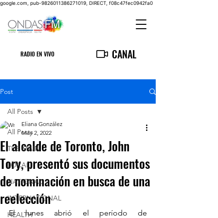
google.com, pub-9826011386271019, DIRECT, f08c47fec0942fa0
CANAL
RADIO EN VIVO
Post
All Posts
Eliana González
All Posts
May 2, 2022
El alcalde de Toronto, John
THE MAIN
Tory, presentó sus documentos
LOCAL
de nominación en busca de una
NATIONAL
reelección
INTERNATIONAL
El lunes abrió el período de 
HEALTH