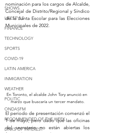
nominación para los cargos de Alcalde, 
SHOWS
Concejal de Distrito/Regional y Síndico 
LIFESTYLE
de la Junta Escolar para las Elecciones 
Municipales de 2022.
FINANCE
TECHNOLOGY
SPORTS
COVID-19
LATIN AMERICA
INMIGRATION
WEATHER
En Toronto, el alcalde John Tory anunció en 
POLITIC
marzo que buscaría un tercer mandato.
ONDASFM
El período de presentación comenzó el 
RECOMMENDED OF THE WEEK
1 de mayo; pero dado que las oficinas 
del secretario no están abiertas los 
LINKS OF INTEREST