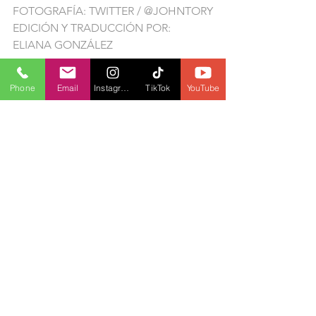
FOTOGRAFÍA: TWITTER / @JOHNTORY
EDICIÓN Y TRADUCCIÓN POR: 
ELIANA GONZÁLEZ
MÁS INFORMACIÓN LOCAL
Phone
Email
Instagram
TikTok
YouTube
ONDAS FM
TORONTO
JOHN TORY
ELECCIONES
REELECCIÓN
LOCAL
POLITIC
See All
Recent Posts