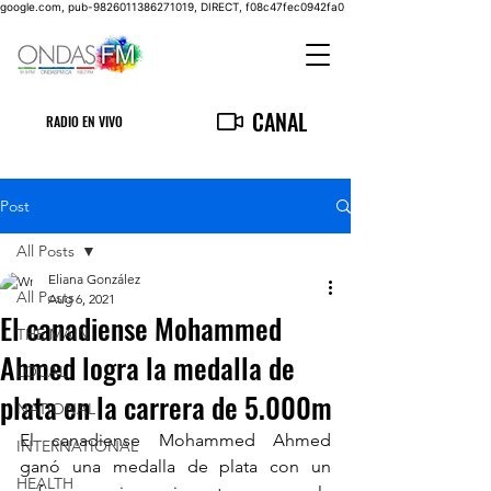
google.com, pub-9826011386271019, DIRECT, f08c47fec0942fa0
CANAL
RADIO EN VIVO
Post
All Posts
Eliana González
All Posts
Aug 6, 2021
El canadiense Mohammed
THE MAIN
Ahmed logra la medalla de
LOCAL
plata en la carrera de 5.000m
NATIONAL
El canadiense Mohammed Ahmed 
INTERNATIONAL
ganó una medalla de plata con un 
HEALTH