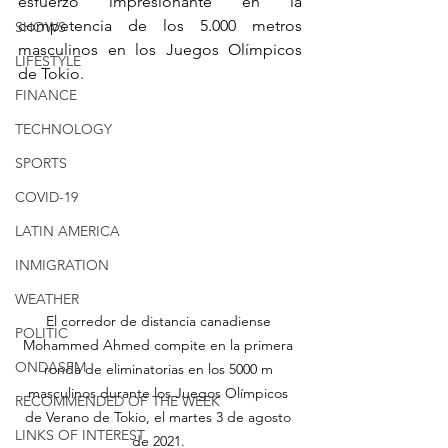
esfuerzo impresionante en la 
competencia de los 5.000 metros 
SHOWS
masculinos en los Juegos Olímpicos 
LIFESTYLE
de Tokio.
FINANCE
TECHNOLOGY
SPORTS
COVID-19
LATIN AMERICA
INMIGRATION
WEATHER
El corredor de distancia canadiense 
POLITIC
Mohammed Ahmed compite en la primera 
ONDASFM
ronda de eliminatorias en los 5000 m 
masculinos durante los Juegos Olímpicos 
RECOMMENDED OF THE WEEK
de Verano de Tokio, el martes 3 de agosto 
LINKS OF INTEREST
de 2021. 