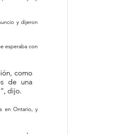
uncio y dijeron 
ue esperaba con 
sión, como 
s de una 
, dijo.
 en Ontario, y 