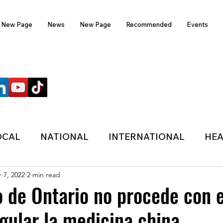
New Page
News
New Page
Recommended
Events
FOLLOW US
OCAL
NATIONAL
INTERNATIONAL
HEA
 7, 2022
2 min read
TECHNOLOGY
SPORTS
COVID-19
o de Ontario no procede con e
gular la medicina china
HER
POLITIC
ONDASFM
RECOMMENDE