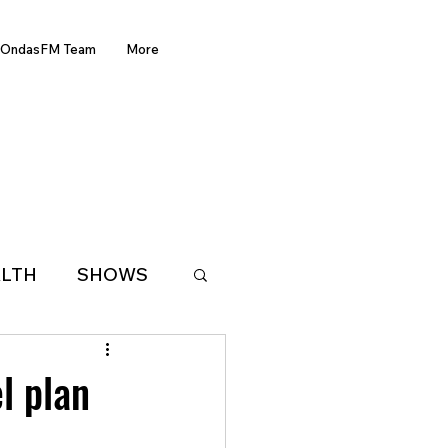
OndasFM Team
More
LTH
SHOWS
LATIN AMERICA
l plan
D OF THE WEEK