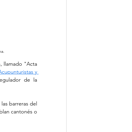
na.
 llamado "Acta 
cupunturistas y 
egulador de la 
as barreras del 
blan cantonés o 