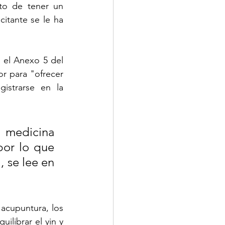
to de tener un 
itante se le ha 
el Anexo 5 del 
r para "ofrecer 
istrarse en la 
medicina 
or lo que 
 se lee en 
acupuntura, los 
librar el yin y 