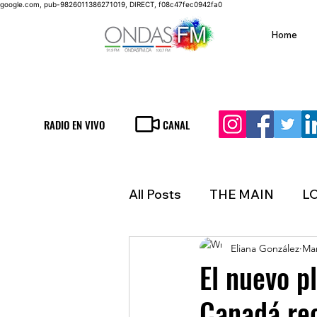
google.com, pub-9826011386271019, DIRECT, f08c47fec0942fa0
Home
RADIO EN VIVO
CANAL
All Posts
THE MAIN
L
Eliana González
Mar
LIFESTYLE
FINANCE
El nuevo p
Canadá rec
INMIGRATION
WEAT