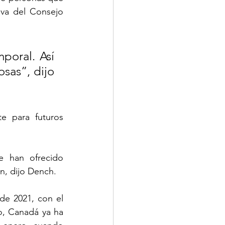
va del Consejo 
poral. Así 
sas”, dijo 
e para futuros 
 han ofrecido 
án, dijo Dench.
e 2021, con el 
o, Canadá ya ha 