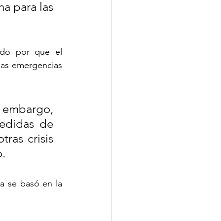
a para las 
do por que el 
las emergencias 
n embargo, 
edidas de 
ras crisis 
o.
a se basó en la 