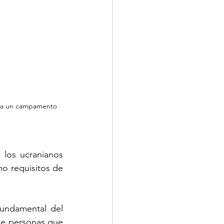
an a un campamento 
los ucranianos 
o requisitos de 
undamental del 
de personas que 