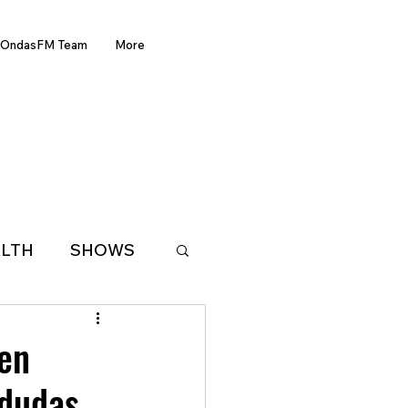
OndasFM Team
More
LTH
SHOWS
LATIN AMERICA
 en
 dudas
D OF THE WEEK