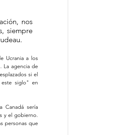
ción, nos 
, siempre 
rudeau.
e Ucrania a los 
 La agencia de 
splazados si el 
este siglo" en 
a Canadá sería 
 y el gobierno. 
as personas que 