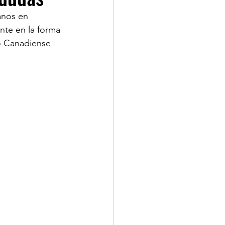
anos en 
te en la forma 
jo Canadiense 