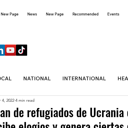
New Page
News
New Page
Recommended
Events
FOLLOW US
OCAL
NATIONAL
INTERNATIONAL
HEA
 4, 2022
4 min read
TECHNOLOGY
SPORTS
COVID-19
lan de refugiados de Ucrania
ibe elogios y genera ciertas
HER
POLITIC
ONDASFM
RECOMMENDE