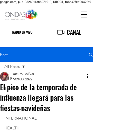
google.com, pub-9826011386271019, DIRECT, f08c47fec0942fa0
CANAL
RADIO EN VIVO
Post
All Posts
Arturo Bolívar
All Posts
Nov 30, 2022
El pico de la temporada de
THE MAIN
influenza llegará para las
LOCAL
fiestas navideñas
NATIONAL
INTERNATIONAL
HEALTH