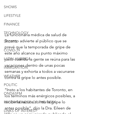
SHOWS
LIFESTYLE
FINANCE
TECHNOLOGY
La funcionaria médica de salud de 
Toronto advierte al público que se 
SPORTS
prevé que la temporada de gripe de 
COVID-19
este año alcance su punto máximo 
LATIN AMERICA
justo cuando la gente se reúna para las 
vacaciones dentro de unas pocas 
INMIGRATION
semanas y exhorta a todos a vacunarse 
WEATHER
contra la gripe lo antes posible.
POLITIC
“Insto a los habitantes de Toronto, en 
ONDASFM
los términos más enérgicos posibles, a 
recibir la vacuna contra la gripe lo 
RECOMMENDED OF THE WEEK
antes posible”, dijo la Dra. Eileen de 
LINKS OF INTEREST