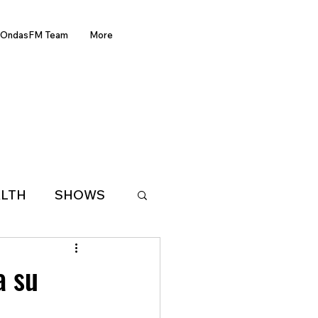
OndasFM Team
More
LTH
SHOWS
LATIN AMERICA
a su
D OF THE WEEK