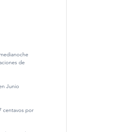
a medianoche 
taciones de 
en Junio 
7 centavos por 