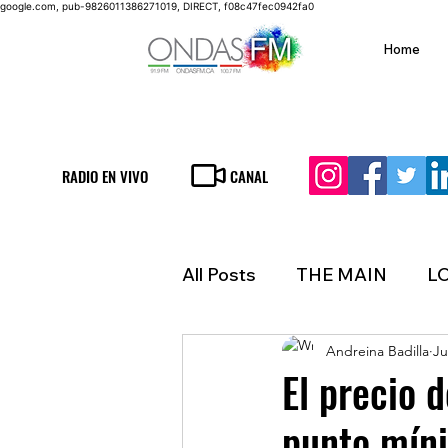
google.com, pub-9826011386271019, DIRECT, f08c47fec0942fa0
Home
RADIO EN VIVO
CANAL
All Posts
THE MAIN
L
Andreina Badilla
Ju
LIFESTYLE
FINANCE
El precio 
punto mín
INMIGRATION
WEAT